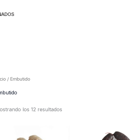
NADOS
icio
/ Embutido
mbutido
strando los 12 resultados