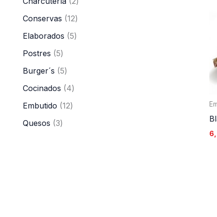
Charcutería
2
Conservas
12
Elaborados
5
Postres
5
Burger´s
5
Cocinados
4
Em
Embutido
12
B
Quesos
3
6