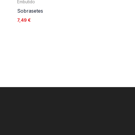
Embutido
Sobrasetes
7,49
€