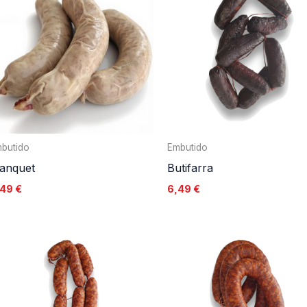
butido
Embutido
lanquet
Butifarra
,49
€
6,49
€