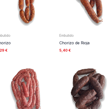
butido
Embutido
horizo
Chorizo de Rioja
,29
€
5,40
€