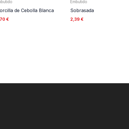
butido
Embutido
rcilla de Cebolla Blanca
Sobrasada
,70
€
2,39
€